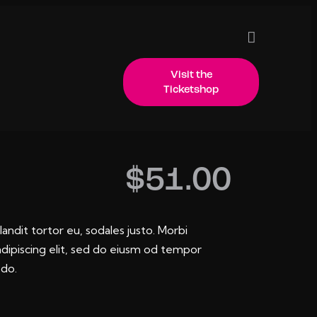
Visit the
Ticketshop
Visit the Ticketshop
$51.00
landit tortor eu, sodales justo. Morbi
 adipiscing elit, sed do eiusm od tempor
 do.