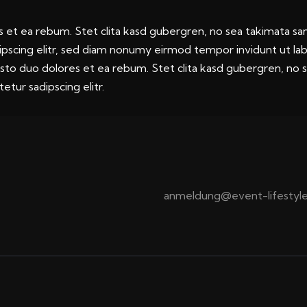
 et ea rebum. Stet clita kasd gubergren, no sea takimata sa
ipscing elitr, sed diam nonumy eirmod tempor invidunt ut la
usto duo dolores et ea rebum. Stet clita kasd gubergren, no 
tur sadipscing elitr.
anmeldung@event-lifestyle