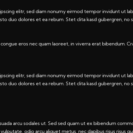
ipscing elitr, sed diam nonumy eirmod tempor invidunt ut la
usto duo dolores et ea rebum. Stet clita kasd gubergren, no 
congue eros nec quam laoreet, in viverra erat bibendum. Cras
ipscing elitr, sed diam nonumy eirmod tempor invidunt ut la
usto duo dolores et ea rebum. Stet clita kasd gubergren, no 
suada arcu sodales ut. Sed sed quam ut ex bibendum commod
vulputate, odio arcu aliquet metus, nec dapibus risus risus qui