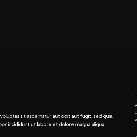
D
v
c
luptas sit aspernatur aut odit aut fugit, sed quia.
v
or incididunt ut labore et dolore magna aliqua.