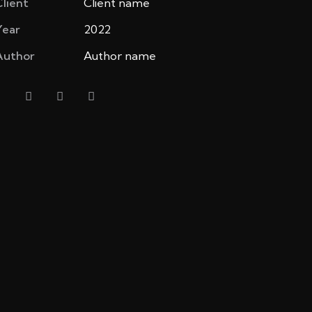
lient
Client name
Year
2022
Author
Author name