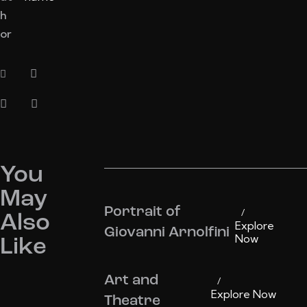
h
or
You
May
Portrait of
Also
Explore
Giovanni Arnolfini
Now
Like
Art and
Explore Now
Theatre