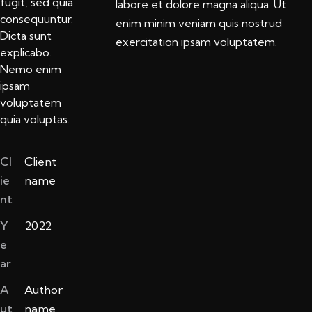
fugit, sed quia
labore et dolore magna aliqua. Ut
consequuntur.
enim minim veniam quis nostrud
Dicta sunt
exercitation ipsam voluptatem.
explicabo.
Nemo enim
ipsam
voluptatem
quia voluptas.
Cl
Client
ie
name
nt
Y
2022
e
ar
A
Author
ut
name