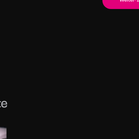
Weiter 
te