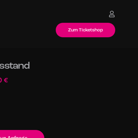
Zum Ticketshop
Zum Ticketshop
sstand
0
€